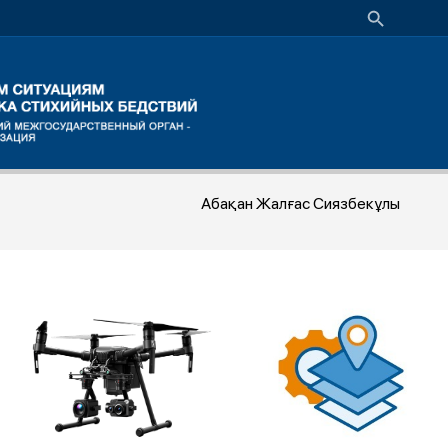
Абақан Жалғас Сиязбекұлы