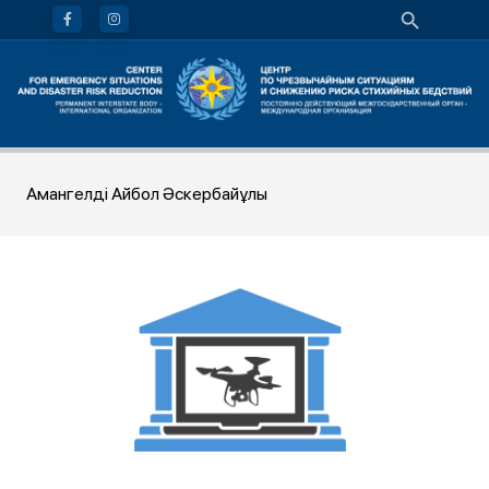
Амангелді Айбол Әскербайұлы
ОНЛАЙН ШКОЛА БЕСПИЛОТНОЙ АВИАЦИИ