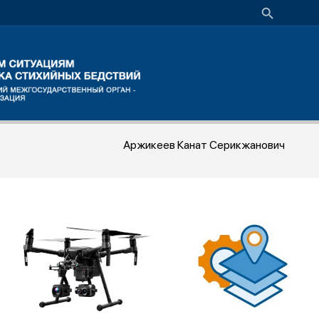
Аржикеев Канат Серикжанович