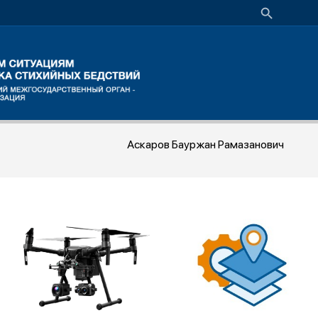
Аскаров Бауржан Рамазанович