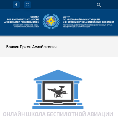
Баялин Еркен Асилбекович
ОНЛАЙН ШКОЛА БЕСПИЛОТНОЙ АВИАЦИИ