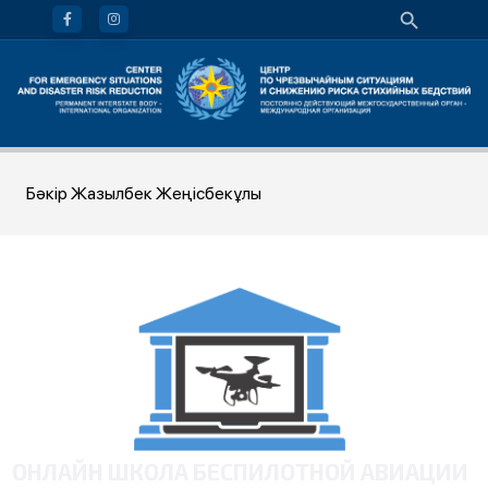
Бәкір Жазылбек Жеңісбекұлы
ОНЛАЙН ШКОЛА БЕСПИЛОТНОЙ АВИАЦИИ