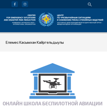
Елемес Касымхан Кайргельдыулы
ОНЛАЙН ШКОЛА БЕСПИЛОТНОЙ АВИАЦИИ