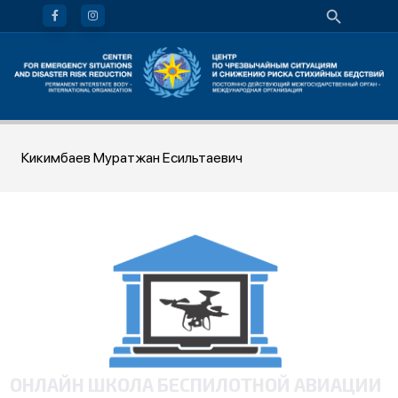
Кикимбаев Муратжан Есильтаевич
ОНЛАЙН ШКОЛА БЕСПИЛОТНОЙ АВИАЦИИ