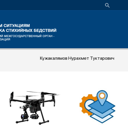
Кужакалямов Нурахмет Туктарович