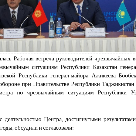
тоялась Рабочая встреча руководителей чрезвычайных 
езвычайным ситуациям Республики Казахстан генера
зской Республики генерал-майора Ажикеева Бообе
обороне при Правительстве Республики Таджикистан 
нистра по чрезвычайным ситуациям Республики У
 с деятельностью Центра, достигнутыми результатам
оды, обсудили и согласовали: