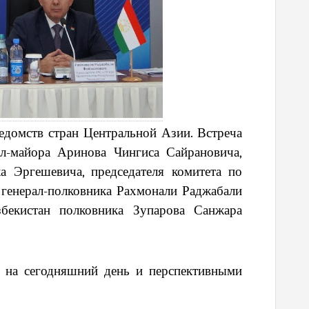
ведомств стран Центральной Азии. Встреча
л-майора Аринова Чингиса Сайрановича,
ка Эргешевича,
п
редседателя комитета по
генерал-полковника Рахмонали Раджабали
збекистан полковника Зупарова Санжара
и на сегодняшний день и перспективными