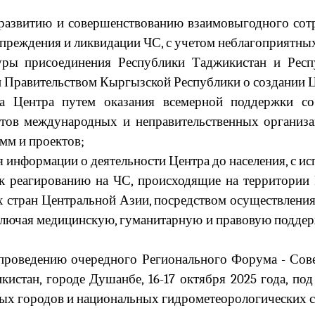
азвитию и совершенствованию взаимовыгодного сотр
преждения и ликвидации ЧС, с учетом неблагоприятных
уры присоединения Республики Таджикистан и Рес
и Правительством Кыргызской Республики о создании Ц
а Центра путем оказания всемерной поддержки со
тов международных и неправительственных организа
мм и проектов;
 информации о деятельности Центра до населения, с и
 реагированию на ЧС, происходящие на территории 
х стран Центральной Азии, посредством осуществлени
лючая медицинскую, гуманитарную и правовую поддер
 проведению очередного Регионального Форума - Сов
истан, городе Душанбе, 16-17 октября 2025 года, под
ных городов и национальных гидрометеорологических 