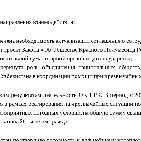
направления взаимодействия:
мечена необходимость актуализации соглашения о сот
н проект Закона «Об Обществе Красного Полумесяца Р
омогательной гуманитарной организации государства;
черкнута роль объединения национальных обществ,
и Узбекистана в координации помощи при чрезвычайных
ким результатам деятельности ОКП РК. В период с 2
ко в рамках реагирования на чрезвычайные ситуации п
агоприятных погодных условий, на общую сумму свыше 2,
казана 26 тысячам граждан.
стан подтвердило готовность к дальнейшему укрепле