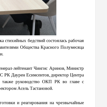
ка стихийных бедствий состоялась рабочая
тавителями Общества Красного Полумесяца
и.
енерал-лейтенант Чингис Аринов, Министр
С РК Даурен Есимсеитов, директор Центра
а также руководство ОКП РК во главе с
ектором Асель Тастановой.
дготовки и реагирования на чрезвычайные