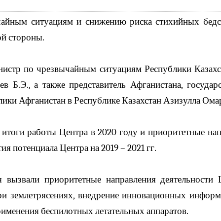
чайным ситуациям и снижению риска стихийных бедст
ой стороны.
инистр по чрезвычайным ситуациям Республики Казах
ев Б.Э.
а также представитель Афганистана, госуда
,
ики Афганистан в Республике Казахстан Азизулла Ома
итоги работы Центра в 2020 году и приоритетные напр
я потенциала Центра на 2019 – 2021 гг.
 вызвали приоритетные направления деятельности Ц
при землетрясениях, внедрение инновационных инфор
рименения беспилотных летательных аппаратов.