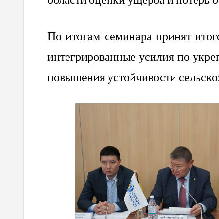
области оценки ущерба и потерь о
По итогам семинара принят итог
интегрированные усилия по укре
повышения устойчивости сельскох