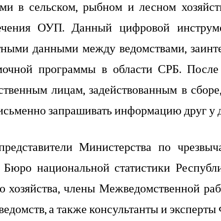
ями в сельском, рыбном и лесном хозяйс
ечения ОУП. Данный цифровой инструм
тными данными между ведомствами, заинт
мочной программы в области СРБ. После 
с
т
ве
н
ным лицам, задействованным в сбор
письменно запрашивать информацию друг у д
представители Министерства по чрезвыч
, Бюро национальной статистики Республи
го хозяйства, члены Межведомственной ра
ведомств, а также консультанты и эксперт