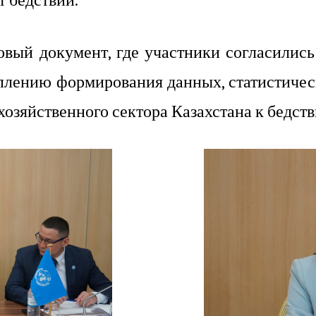
т бедствий.
овый документ, где участники согласилис
плению формирования данных, статистическ
озяйственного сектора Казахстана к бедст