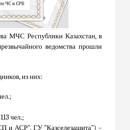
ва МЧС Республики Казахстан
,
в
резвычайного ведомства прошли
иков, из них:
ел.;
 113 чел.
;
СП и АСР", ГУ "Казселезащита"
) –