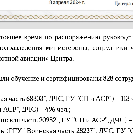
стоящее время
по распоряжению руководст
подразделения министерства,
сотрудники ч
отной авиации» Центра.
и обучение и сертифицированы 828 сотрудн
я часть 68303", ДЧС, ГУ "СП и АСР") – 113 ч
 АСР", ДЧС) – 496 чел.;
инская часть 20982", ГУ "СП и АСР", ДЧС)
–
ь (
РГУ "Воинская часть 28237", ДЧС, ГУ "