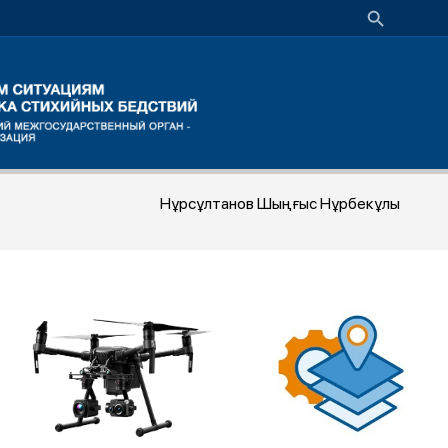
Нұрсұлтанов Шыңғыс Нұрбекұлы