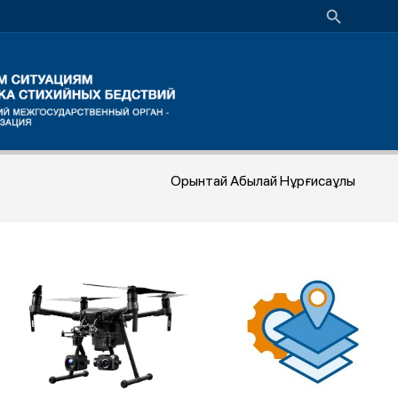
Орынтай Абылай Нұрғисаұлы