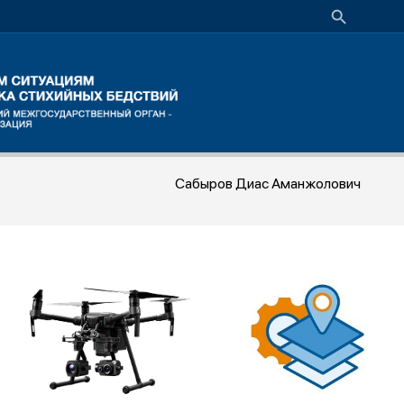
Сабыров Диас Аманжолович