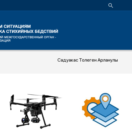
Садуакас Толеген Арланулы