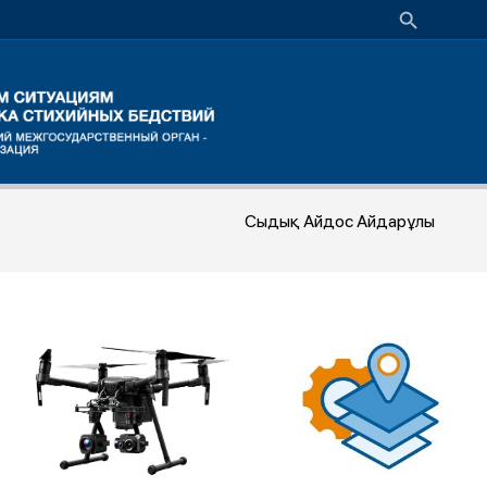
Сыдық Айдос Айдарұлы