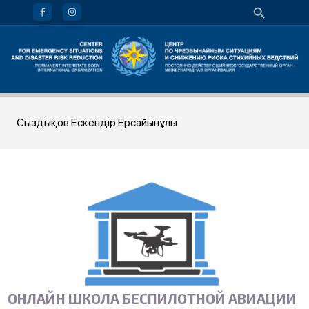
Сыздықов Ескендір Ерсайынұлы
ОНЛАЙН ШКОЛА БЕСПИЛОТНОЙ АВИАЦИИ