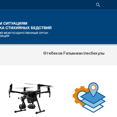
Өтебеков Ғалымжан Ілесбекұлы