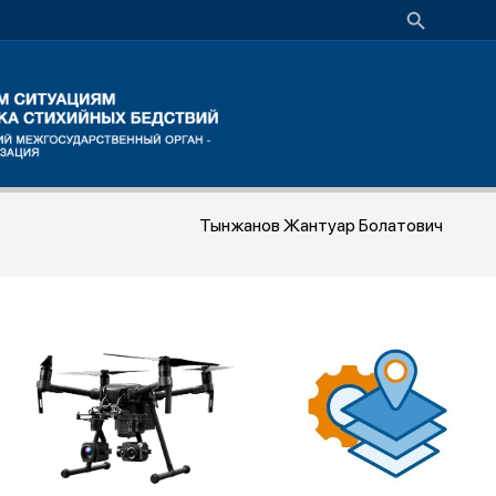
Тынжанов Жантуар Болатович