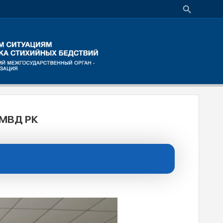
МВД РК