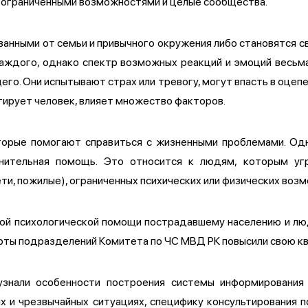
с ограниченными возможностями и целые сообщества.
анными от семьи и привычного окружения либо становятся св
каждого, однако спектр возможных реакций и эмоций весьм
его. Они испытывают страх или тревогу, могут впасть в оцеп
агирует человек, влияет множество факторов.
торые помогают справиться с жизненными проблемами. Од
лнительная помощь. Это относится к людям, которым уг
ти, пожилые), ограниченных психических или физических воз
нной психологической помощи пострадавшему населению и л
рты подразделений Комитета по ЧС МВД РК повысили свою кв
 узнали особенности построения системы информирования 
 и чрезвычайных ситуациях, специфику консультирования 