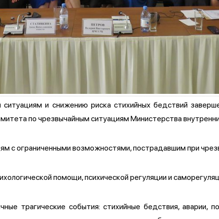
 ситуациям и снижению риска стихийных бедствий заверш
митета по чрезвычайным ситуациям Министерства внутренних
ям с ограниченными возможностями, пострадавшим при чрез
хологической помощи, психической регуляции и саморегуляц
ичные трагические события: стихийные бедствия, аварии, 