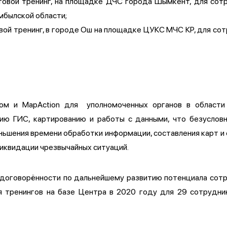
устовой тренинг, на площадке ДЧС города Шымкент, для со
мбылской области;
товой тренинг, в городе Ош на площадке ЦУКС МЧС КР, для с
ом и MapAction для уполномоченных органов в области
ию ГИС, картированию и работы с данными, что безуслов
еньшения времени обработки информации, составления карт и
иквидации чрезвычайных ситуаций.
 договорённости по дальнейшему развитию потенциала сотр
ия тренингов на базе Центра в 2020 году для 29 сотрудни