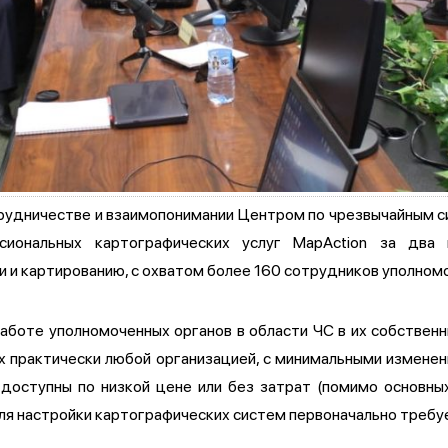
трудничестве и взаимопонимании Центром по чрезвычайным с
иональных картографических услуг MapAction за два
и картированию, с охватом более 160 сотрудников уполномо
работе уполномоченных органов в области ЧС в их собственн
х практически любой организацией, с минимальными изменен
 доступны по низкой цене или без затрат (помимо основны
ля настройки картографических систем первоначально требуе