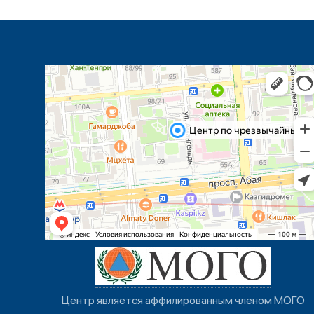
Центр является аффилированным членом МОГО