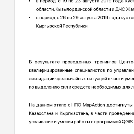
в период с 19 по 23 августа 2019 года к
области, Кызылординской области и ДЧС Жа
в период с 26 по 29 августа 2019 года кус
Кыргызской Республики.
В результате проведенных тренингов Центр
квалифицированные специалистов по управлен
ликвидации чрезвычайных ситуаций в части ум
по выделению сил и средств необходимых для л
На данном этапе с НПО MapAction достигнуты
Казахстана и Кыргызстана, в части проведен
усваивание и умении работы с программой QGIS.