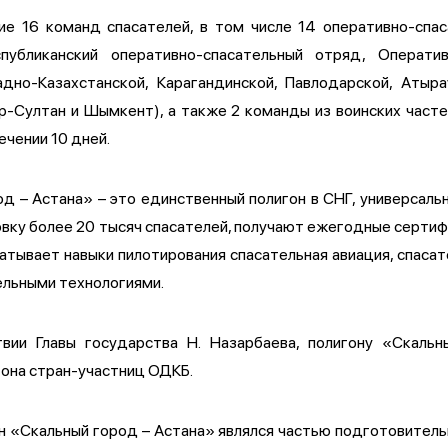
ие 16 команд спасателей, в том числе 14 оперативно-спа
публиканский оперативно-спасательный отряд, Операти
дно-Казахстанской, Карагандинской, Павлодарской, Атырау
р-Султан и Шымкент), а также 2 команды из воинских часте
ечении 10 дней.
д – Астана» – это единственный полигон в СНГ, универсаль
овку более 20 тысяч спасателей, получают ежегодные серти
атывает навыки пилотирования спасательная авиация, спаса
ельными технологиями.
вии Главы государства Н. Назарбаева, полигону «Скаль
она стран-участниц ОДКБ.
н «Скальный город – Астана» являлся частью подготовите