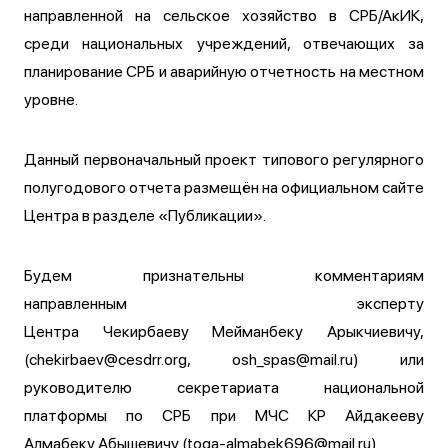
направленной на сельское хозяйство в СРБ/АкИК,
среди национальных учреждений, отвечающих за
планирование СРБ и аварийную отчетность на местном
уровне.
Данный первоначальный проект типового регулярного
полугодового отчета размещён на официальном сайте
Центра в разделе «Публикации».
Будем признательны комментариям
направленным эксперту
Центра Чекирбаеву Мейманбеку Арыкчиевичу,
(chekirbaev@cesdrr.org, osh_spas@mail.ru) или
руководителю секретариата национальной
платформы по СРБ при МЧС КР Айдакееву
Алмабеку Абышевичу (toga-almabek696@mail.ru)