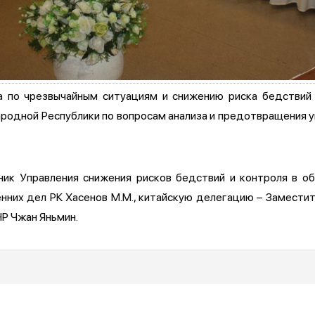
 по чрезвычайным ситуациям и снижению риска бедствий
ародной Республики по вопросам анализа и предотвращения у
ник Управления снижения рисков бедствий и контроля в о
них дел РК Хасенов М.М., китайскую делегацию – Замести
Р Чжан Яньмин.