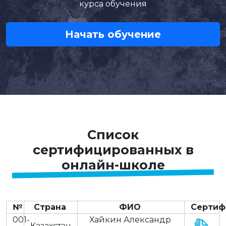
курса обучения
Начать обучение
Список
сертифицированных в
онлайн-школе
№
Страна
ФИО
Сертиф
001-
Хайкин Александр
Казахстан