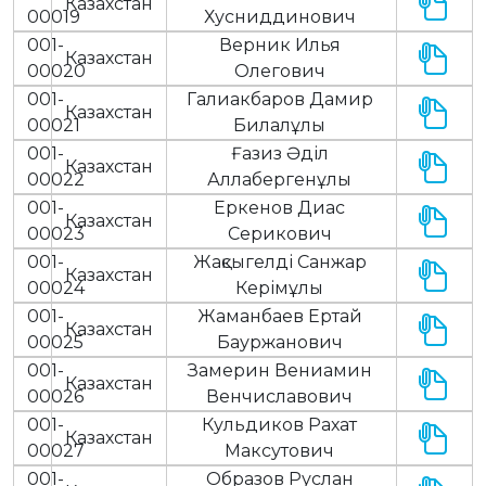
Казахстан
00019
Хусниддинович
001-
Верник Илья
Казахстан
00020
Олегович
001-
Галиакбаров Дамир
Казахстан
00021
Билалұлы
001-
Ғазиз Әділ
Казахстан
00022
Аллабергенұлы
001-
Еркенов Диас
Казахстан
00023
Серикович
001-
Жақсыгелді Санжар
Казахстан
00024
Керімұлы
001-
Жаманбаев Ертай
Казахстан
00025
Бауржанович
001-
Замерин Вениамин
Казахстан
00026
Венчиславович
001-
Кульдиков Рахат
Казахстан
00027
Максутович
001-
Образов Руслан