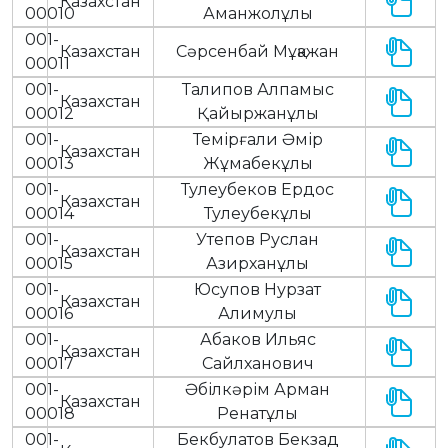
Казахстан
00010
Аманжолұлы
001-
Казахстан
Сәрсенбай Мұқажан
00011
001-
Талипов Алпамыс
Казахстан
00012
Қайыржанұлы
001-
Темірғали Әмір
Казахстан
00013
Жұмабекұлы
001-
Тулеубеков Ердос
Казахстан
00014
Тулеубекұлы
001-
Утепов Руслан
Казахстан
00015
Азирханұлы
001-
Юсупов Нурзат
Казахстан
00016
Алимулы
001-
Абаков Ильяс
Казахстан
00017
Сайлханович
001-
Әбілкәрім Арман
Казахстан
00018
Ренатұлы
001-
Бекбулатов Бекзад