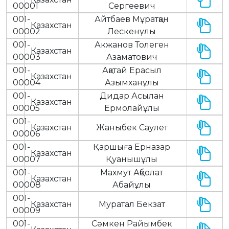
00001
Сергеевич
001-
Айтбаев Мұратқан
Казахстан
00002
Лескенұлы
001-
Акжанов Толеген
Казахстан
00003
Азаматович
001-
Ақатай Ерасыл
Казахстан
00004
Азымханұлы
001-
Дидар Асылан
Казахстан
00005
Ермолайұлы
001-
Казахстан
Жаныбек Саулет
00006
001-
Қаршыға Ерназар
Казахстан
00007
Қуанышұлы
001-
Махмут Ақболат
Казахстан
00008
Абайұлы
001-
Казахстан
Муратал Бекзат
00009
001-
Сәмкен Райымбек