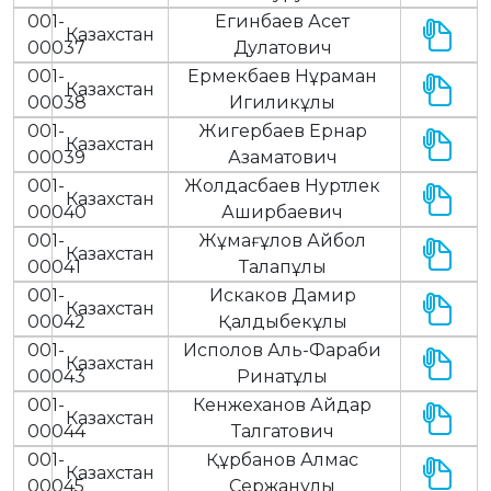
001-
Егинбаев Асет
Казахстан
00037
Дулатович
001-
Ермекбаев Нұраман
Казахстан
00038
Игиликұлы
001-
Жигербаев Ернар
Казахстан
00039
Азаматович
001-
Жолдасбаев Нуртлек
Казахстан
00040
Аширбаевич
001-
Жұмағұлов Айбол
Казахстан
00041
Талапұлы
001-
Искаков Дамир
Казахстан
00042
Қалдыбекұлы
001-
Исполов Аль-Фараби
Казахстан
00043
Ринатұлы
001-
Кенжеханов Айдар
Казахстан
00044
Талгатович
001-
Құрбанов Алмас
Казахстан
00045
Сержанұлы