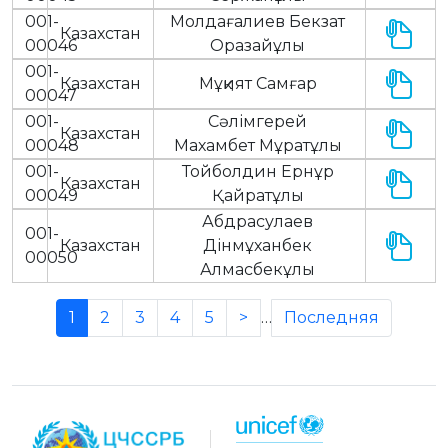
001-
Молдағалиев Бекзат
Казахстан
00046
Оразайұлы
001-
Казахстан
Мұқият Самғар
00047
001-
Сәлімгерей
Казахстан
00048
Махамбет Мұратұлы
001-
Тойболдин Ернұр
Казахстан
00049
Қайратұлы
Абдрасулаев
001-
Казахстан
Дінмұханбек
00050
Алмасбекұлы
1
2
3
4
5
>
…
Последняя