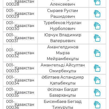
Казахстан
00028
Алексеевич
001-
Сыраев Рустам
Казахстан
00029
Рашидович
001-
Туребеков Нурлан
Казахстан
00030
Нурболович
001-
Юрчук Владимир
Казахстан
00031
Валерьевич
Амангелдинов
001-
Казахстан
Мырза
00032
Мейрамбекұлы
001-
Амангельді Айсултан
Казахстан
00033
Омирбекұлы
001-
Әбілтаев Аспандияр
Казахстан
00034
Қалыбекұлы
001-
Әсілхан Бағдат
Казахстан
00035
Базарханұлы
001-
Бисенбаев Бегзад
Казахстан
00036
Тимурулы