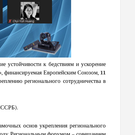
 устойчивости к бедствиям и ускорение
», финансируемая Европейским Союзом,
11
реплению регионального сотрудничества в
ЧССРБ).
амочных основ укрепления регионального
9 году Региональным форумом – совещанием