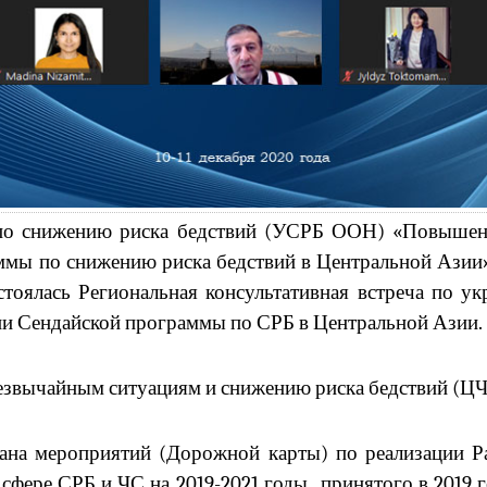
о снижению риска бедствий
(УСРБ ООН) «Повышение
мы по снижению риска бедствий в Центральной Азии
тоялась Региональная консультативная встреча по ук
ции Сендайской программы по СРБ в Центральной Азии.
резвычайным ситуациям и снижению риска бедствий (Ц
лана мероприятий (Дорожной карты) по реализации Р
 сфере СРБ и ЧС на 2019-2021 годы., принятого в 201