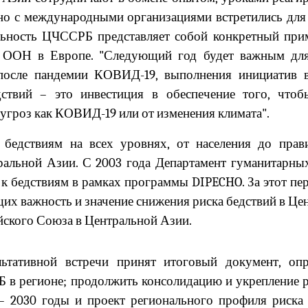
стно с международными организациями встретились дл
ьность ЦЧССРБ представляет собой конкретный приме
Б ООН в Европе. "Следующий год будет важным дл
я после пандемии КОВИД-19, выполнения инициатив 
ствий – это инвестиция в обеспечение того, что
 угроз как КОВИД-19 или от изменения климата".
бедствиям на всех уровнях, от населения до прави
альной Азии. С 2003 года Департамент гуманитарны
 к бедствиям в рамках программы
DIPECHO
. За этот п
х важность и значение снижения риска бедствий в Цен
йского Союза в Центральной Азии.
ьтативной встречи принят итоговый документ, оп
 в регионе; продолжить консолидацию и укрепление р
 – 2030 годы и проект регионального профиля риска