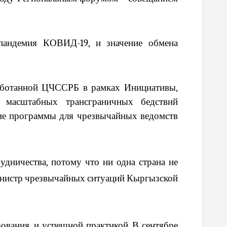
 пандемия КОВИД-19, и значение обмена
работанной ЦЧССРБ в рамках Инициативы,
а масштабных трансграничных бедствий
ие программы для чрезвычайных ведомств
удничества, потому что ни одна страна не
министр чрезвычайных ситуаций Кыргызской
ования, и успешной практикой. В сентябре