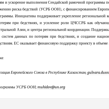
ям и ускорение выполнения Сендайской рамочной программы по
жению риска бедствий
(УСРБ ООН), с финансированием Европей
ограммы
. Инициатива поддерживает укрепление региональной к
отерям при бедствиях, и усиление роли ЦЧССРБ как обучающе
нтральной Азии, и центра региональной координации. Поддержк
 систем данных по потерям при бедствиях, и создание наци
ствиям. ЕС оказывает финансовую поддержку проекту в объеме 3,
а:
егация Европейского Союза в Республике Казахстан;
gulnara
.
duss
 программы УСРБ ООН;
muhidov
@
un
.
org