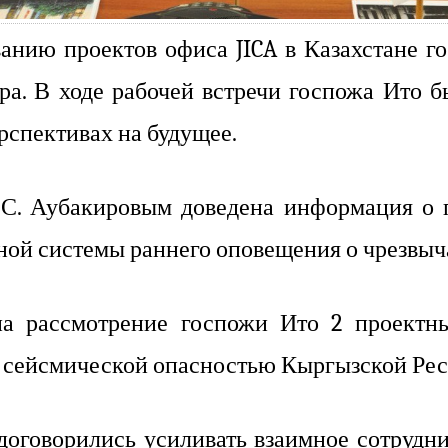
ванию проектов офиса JICA в Казахстане 
тра. В ходе рабочей встречи госпожа Ито 
рспективах на будущее.
 С. Аубакировым доведена информация о
ной системы раннего оповещения о чрезвыч
на рассмотрение госпожи Ито 2 проектн
 сейсмической опасностью Кыргызской Рес
 договорились усиливать взаимное сотрудн