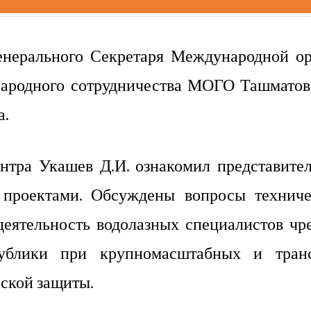
Генерального Секретаря Международной о
народного сотрудничества МОГО Ташмато
а.
ентра Укашев Д.И. ознакомил представит
 проектами. Обсуждены вопросы техниче
деятельность водолазных специалистов чр
публики при крупномасштабных и тран
нской защиты.