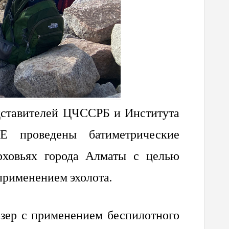
редставителей ЦЧССРБ и Института
Е проведены батиметрические
рховьях города Алматы с целью
применением эхолота.
озер с применением беспилотного