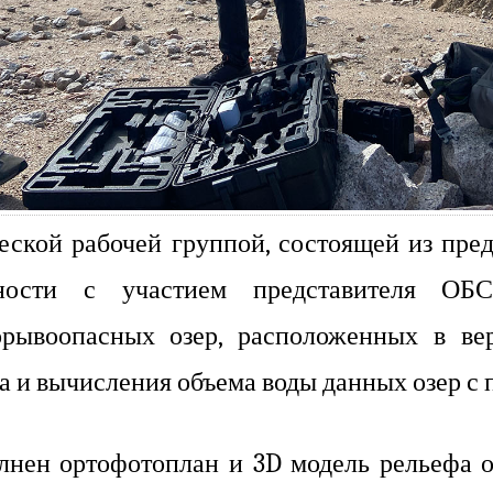
ической рабочей группой, состоящей из п
ности с участием представителя ОБС
орывоопасных озер, расположенных в ве
 и вычисления объема воды данных озер с 
лнен ортофотоплан и 3D модель рельефа 